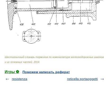
Шестиязычный словарь терминов по номенклатуре железнодорожных вагонов
и их основных частей
.
2014
.
Игры ⚽
Поможем написать реферат
resistenza
reticella portaoggetti