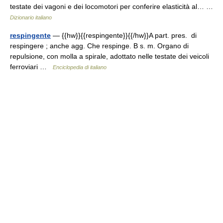
testate dei vagoni e dei locomotori per conferire elasticità al… …
Dizionario italiano
respingente
— {{hw}}{{respingente}}{{/hw}}A part. pres. di
respingere ; anche agg. Che respinge. B s. m. Organo di
repulsione, con molla a spirale, adottato nelle testate dei veicoli
ferroviari …
Enciclopedia di italiano