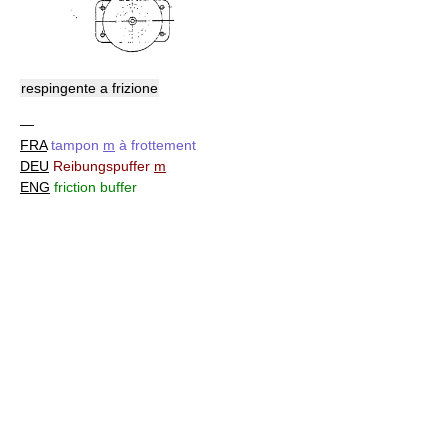
respingente a frizione
—
FRA
tampon
m
à frottement
DEU
Reibungspuffer
m
ENG
friction buffer