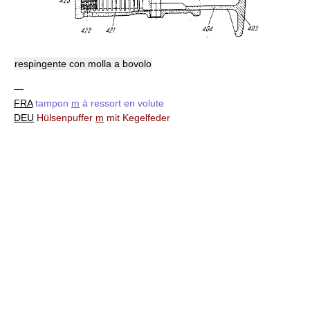
respingente con molla a bovolo
—
FRA
tampon
m
à ressort en volute
DEU
Hülsenpuffer
m
mit Kegelfeder