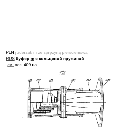
PLN
j zderzak
m
ze sprężyną pierścieniową
RUS
буфер
m
с кольцевой пружиной
см.
поз. 409 на