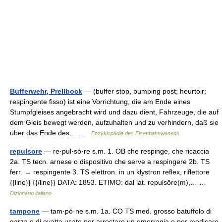
Bufferwehr, Prellbock
— (buffer stop, bumping post; heurtoir;
respingente fisso) ist eine Vorrichtung, die am Ende eines
Stumpfgleises angebracht wird und dazu dient, Fahrzeuge, die auf
dem Gleis bewegt werden, aufzuhalten und zu verhindern, daß sie
über das Ende des… …
Enzyklopädie des Eisenbahnwesens
repulsore
— re·pul·só·re s.m. 1. OB che respinge, che ricaccia
2a. TS tecn. arnese o dispositivo che serve a respingere 2b. TS
ferr. → respingente 3. TS elettron. in un klystron reflex, riflettore
{{line}} {{/line}} DATA: 1853. ETIMO: dal lat. repulsōre(m),… …
Dizionario italiano
tampone
— tam·pó·ne s.m. 1a. CO TS med. grosso batuffolo di
garza o di ovatta usato per arrestare un emorragia o per medicare