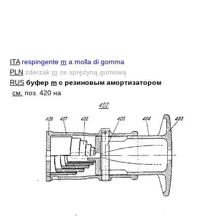
ITA
respingente
m
a molla di gomma
PLN
zderzak
m
ze sprężyną gumową
RUS
буфер
m
с резиновым амортизатором
см.
поз. 420 на