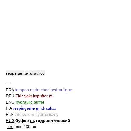
respingente idraulico
—
FRA
tampon
m
de choc hydraulique
DEU
Flüssigkeitspuffer
m
ENG
hydraulic buffer
ITA
respingente
m
idraulico
PLN
zderzak
m
hydrauliczny
RUS
буфер
m
, гидравлический
см.
поз. 430 на