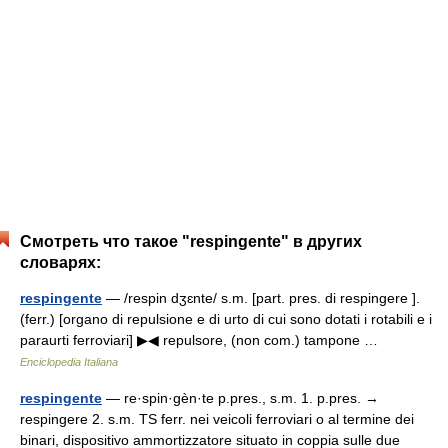
Смотреть что такое "respingente" в других
словарях:
respingente
— /respin dʒɛnte/ s.m. [part. pres. di respingere ].
(ferr.) [organo di repulsione e di urto di cui sono dotati i rotabili e i
paraurti ferroviari] ▶◀ repulsore, (non com.) tampone …
Enciclopedia Italiana
respingente
— re·spin·gèn·te p.pres., s.m. 1. p.pres. →
respingere 2. s.m. TS ferr. nei veicoli ferroviari o al termine dei
binari, dispositivo ammortizzatore situato in coppia sulle due