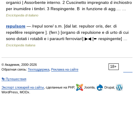
organici | Assorbente interno. 2 Cuscinetto impregnato d inchiostro
per inumidire i timbri. 3 Respingente. B in funzione di agg.… …
Enciclopedia di italiano
repulsore
— /repul sore/ s.m. [dal lat. repulsor oris, der. di
repellĕre respingere ]. (ferr.) [organo di repulsione e di urto di cui
sono dotati i rotabili e i paraurti ferroviari] ▶◀ [➨ respingente] …
Enciclopedia Italiana
© Академик, 2000-2026
18+
Обратная связь:
Техподдержка
,
Реклама на сайте
👣 Путешествия
Экспорт словарей на сайты
, сделанные на PHP,
Joomla,
Drupal,
WordPress, MODx.