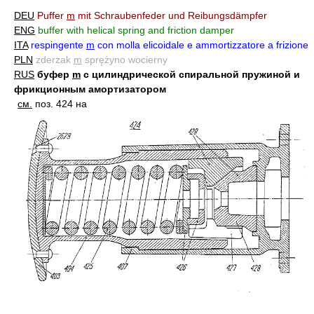
DEU
Puffer
m
mit Schraubenfeder und Reibungsdämpfer
ENG
buffer with helical spring and friction damper
ITA
respingente
m
con molla elicoidale e ammortizzatore a frizione
PLN
zderzak
m
sprężyno wocierny
RUS
буфер
m
с цилиндрической спиральной пружиной и
фрикционным амортизатором
см.
поз. 424 на