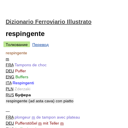
Dizionario Ferroviario Illustrato
respingente
Толкование
Перевод
respingente
m
FRA
Tampons de choc
DEU
Puffer
ENG
Buffers
ITA
Respingenti
PLN
Zderzaki
RUS
Буфера
respingente (ad asta cava) con piatto
—
FRA
plongeur
m
de tampon avec plateau
DEU
Pufferstößel
m
mit Teller
m