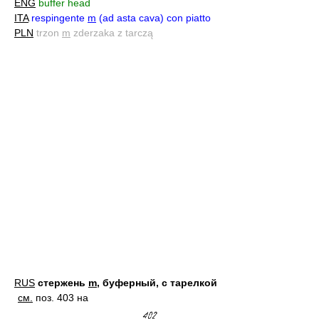
ENG
buffer head
ITA
respingente
m
(ad asta cava) con piatto
PLN
trzon
m
zderzaka z tarczą
RUS
стержень
m
, буферный, с тарелкой
см.
поз. 403 на