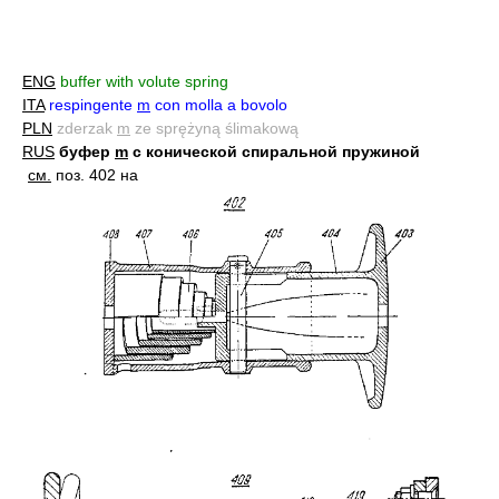
ENG
buffer with volute spring
ITA
respingente
m
con molla a bovolo
PLN
zderzak
m
ze sprężyną ślimakową
RUS
буфер
m
с конической спиральной пружиной
см.
поз. 402 на