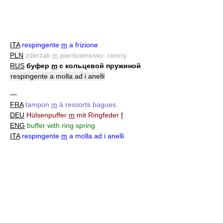
ITA
respingente
m
a frizione
PLN
zderzak
m
pierścieniowo- cierny
RUS
буфер
m
с кольцевой пружиной
respingente a molla ad i anelli
—
FRA
tampon
m
à ressorts bagues
DEU
Hülsenpuffer
m
mit Ringfeder
f
ENG
buffer with ring spring
ITA
respingente
m
a molla ad i anelli