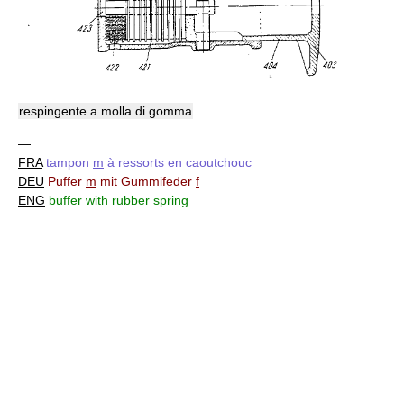
respingente a molla di gomma
—
FRA
tampon
m
à ressorts en caoutchouc
DEU
Puffer
m
mit Gummifeder
f
ENG
buffer with rubber spring