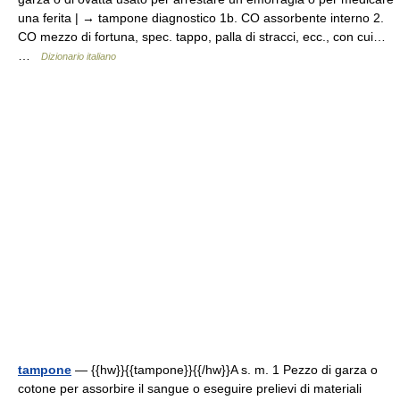
una ferita | → tampone diagnostico 1b. CO assorbente interno 2.
CO mezzo di fortuna, spec. tappo, palla di stracci, ecc., con cui…
…
Dizionario italiano
tampone
— {{hw}}{{tampone}}{{/hw}}A s. m. 1 Pezzo di garza o
cotone per assorbire il sangue o eseguire prelievi di materiali